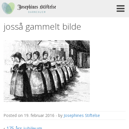
Skip
to
content
josså gammelt bilde
posted on
19. februar 2016
by
Josephines Stiftelse
Innleggsnavigasjon
175 års jubileum