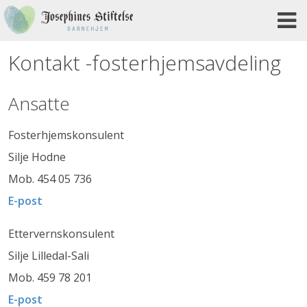
Skip
to
content
Kontakt -fosterhjemsavdeling
Ansatte
Fosterhjemskonsulent
Silje Hodne
Mob. 454 05 736
E-post
Ettervernskonsulent
Silje Lilledal-Sali
Mob. 459 78 201
E-post