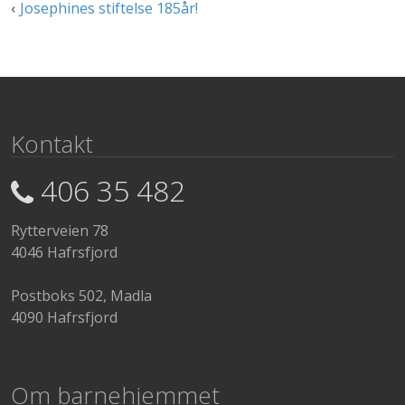
Innleggsnavigasjon
Josephines stiftelse 185år!
Kontakt
406 35 482
Rytterveien 78
4046 Hafrsfjord
Postboks 502, Madla
4090 Hafrsfjord
Om barnehjemmet